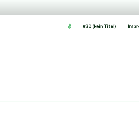
Zum
Inhalt
springen
✌️
#39 (kein Titel)
Impr